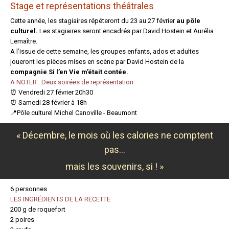
Stage et représentations théâtrales
Cette année, les stagiaires répéteront du 23 au 27 février
au pôle
culturel.
Les stagiaires seront encadrés par David Hostein et Aurélia
Lemaître.
A l’issue de cette semaine, les groupes enfants, ados et adultes
joueront les pièces mises en scène par David Hostein de la
compagnie Si l’en Vie m’était contée.
A NOTER : Deux soirées de représentation
⏰ Vendredi 27 février 20h30
⏰ Samedi 28 février à 18h
📍Pôle culturel Michel Canoville - Beaumont
« Décembre, le mois où les calories ne comptent
pas…
mais les souvenirs, si ! »
6 personnes
LES INGRÉDIENTS DE LA RECETTE
200 g de roquefort
2 poires