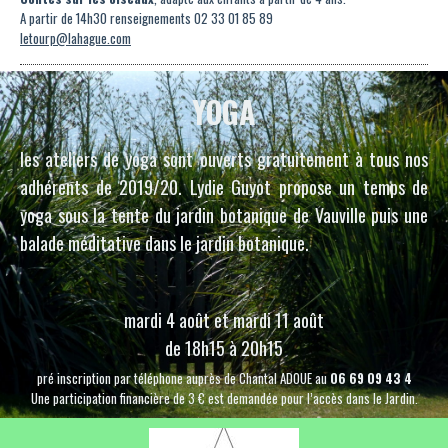
A partir de 14h30 renseignements
02 33 01 85 89
letourp@lahague.com
YOGA
les ateliers de yoga sont ouverts gratuitement à tous nos
adhérents de 2019/20. Lydie Guyot propose un temps de
yoga sous la tente du jardin botanique de Vauville puis une
balade méditative dans le jardin botanique.
mardi 4 août et mardi 11 août
de 18h15 à 20h15
pré inscription par téléphone auprès de Chantal ADOUE au
06 69 09 43 4
Une participation financière de 3 € est demandée pour l’accès dans le Jardin.