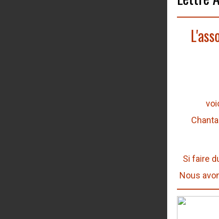
L'ass
voi
Chanta
Si faire 
Nous avons