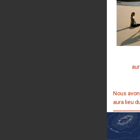
aur
Nous avons
aura lieu d