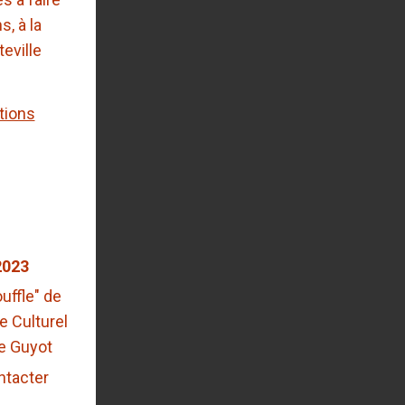
s, à la
eville
tions
2023
ouffle" de
e Culturel
ie Guyot
ntacter