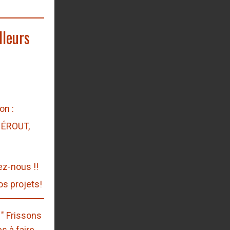
lleurs
on :
HÉROUT,
ez-nous !!
os projets!
" Frissons
es à faire