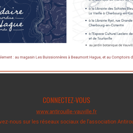
alement :
au magasin Les Buissionnères à Beaumont Hague, et au Comptoirs de
CONNECTEZ-VOUS
www.antirouille-vauville.fr
vez-nous sur les réseaux sociaux de l’association Antirou