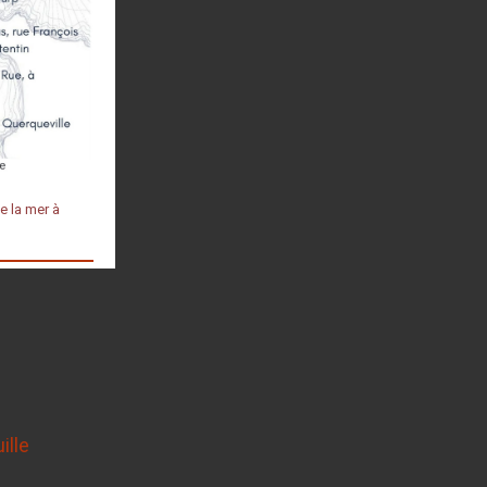
 la mer à
ille