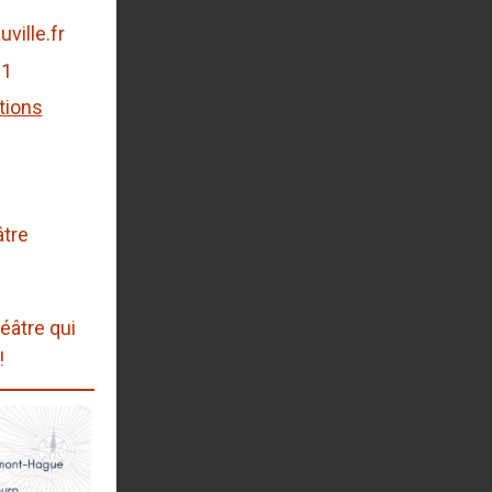
ville.fr
81
tions
âtre
éâtre qui
!