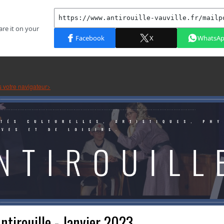
s votre navigateur>
ntirouille - Janvier 2023