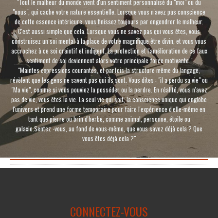
"Tout le malheur du monde vient d'un sentiment personnalisé du "moi" ou du
"nous", qui cache votre nature essentielle. Lorsque vous n'avez pas conscience
de cette essence intérieure, vous finissez toujours par engendrer le malheur.
C'est aussi simple que cela. Lorsque vous ne savez pas qui vous êtes, vous
construisez un soi mental à la place de votre magnifique être divin, et vous vous
accrochez à ce soi craintif et indigent. La protection et l'amélioration de ce faux
sentiment de soi deviennent alors votre principale force motivante."
"Maintes expressions courantes, et parfois la structure même du langage,
révèlent que les gens ne savent pas qui ils sont. Vous dites : "il a perdu sa vie" ou
"Ma vie", comme si vous pouviez la posséder ou la perdre. En réalité, vous n'avez
pas de vie, vous êtes la vie. La seul vie qui soit, la conscience unique qui englobe
l'univers et prend une forme temporaire pour faire l'expérience d'elle-même en
tant que pierre ou brin d'herbe, comme animal, personne, étoile ou
galaxie.Sentez -vous, au fond de vous-même, que vous savez déjà cela ? Que
vous êtes déjà cela ?"
CONNECTEZ-VOUS