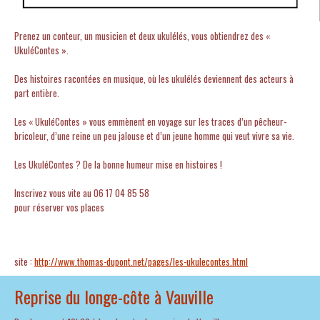
Prenez un conteur, un musicien et deux ukulélés, vous obtiendrez des «
UkuléContes ».
Des histoires racontées en musique, où les ukulélés deviennent des acteurs à
part entière.
Les « UkuléContes » vous emmènent en voyage sur les traces d’un pêcheur-
bricoleur, d’une reine un peu jalouse et d’un jeune homme qui veut vivre sa vie.
Les UkuléContes ? De la bonne humeur mise en histoires !
Inscrivez vous vite au 06 17 04 85 58
pour réserver vos places
site :
http://www.thomas-dupont.net/pages/les-ukulecontes.html
Reprise du longe-côte à Vauville