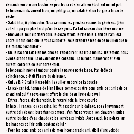
demanda encore une louche, se pourlécha et s’en alla en étouffant un rot poli.
Le lendemain ils vinrent trois, un petit gros, un balafré et un borgne à la barbe
rêche.
- Salut à toi, ô philosophe. Nous sommes les proches voisins du généreux (béni
soit-il !) qui pas plus tard qu’un de ces jours t’a fait cadeau d’un lièvre énorme.
- Bienvenue, leur dit Nasreddin, le geste étroit, le rire pâle. L’ami de l’ami est
sacré, il faut donc que je vous supporte. Vous prendrez bien de ce bouillon que je
me faisais réchauffer ?
- Oh, le hasard fait bien les choses, répondirent les trois malins. Justement, nous
avions grand faim. Ils envahirent les coussins, ils burent, mangèrent et s’en
furent, contents de leur après-midi.
Le lendemain même tambour contre la pauvre porte lasse. Par drôle de
coïncidence, c’était l’heure du déjeuner.
- Qui va là ? Brailla Nasreddin, la cuiller au bord de la bouche.
- La paix sur toi, homme de bien ! Nous sommes quatre bons amis des amis de ce
grand ami qui t’a royalement offert le plus beau lièvre du pays !
- Entrez, frères, dit Nasreddin, le regard noir, la lèvre courbe.
En hâte, il rangea les coussins, les fit asseoir sur le dallage, posa bruyamment
quatre bols devant leurs figures émues, s’en fut nerveux à son chaudron, puisa
quatre louches d’eau chaude et les servit aux invités. Après quoi, les poings sur
les hanches et l’air enfin content de lui :
- Pour les bons amis des amis de mon incomparable ami, dit-il d’une voix de