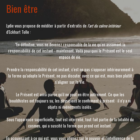
Bien être
Lydie vous propose de méditer à partir d'extratis de
l'art du calme intérieur
d'Eckhart Tolle
:
"En définitive, vous ne devenez responsable de la vie qu'en assumant la
responsabilité de cet instant - maintenant. Voilà pourquoi le Présent est le seul
espace de vie.
Prendre la responsabilité de cet instant, c'est ne pas s'opposer intérieurement à
la forme qu'adopte le Présent, ne pas discuter avec ce qui est, mais bien plutôt
s'aligner sur la Vie.
Le Présent est ainsi parce qu'il ne peut en être autrement. Ce que les
bouddhistes ont toujours su, les physiciens le confirment à présent : il n'y a ni
objets ni événements isolés.
Sous l'apparence superficielle, tout est interrelié, tout fait partie de la totalité du
cosmos, qui a suscité la forme que prend cet instant.
En acquiesçant à ce qui est, vous vous alignez sur le pouvoir et l'intelligence de la