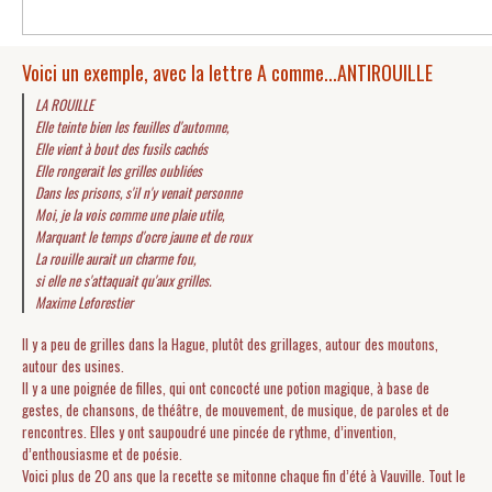
Voici un exemple, avec la lettre A comme...ANTIROUILLE
LA ROUILLE
Elle teinte bien les feuilles d'automne,
Elle vient à bout des fusils cachés
Elle rongerait les grilles oubliées
Dans les prisons, s'il n'y venait personne
Moi, je la vois comme une plaie utile,
Marquant le temps d'ocre jaune et de roux
La rouille aurait un charme fou,
si elle ne s'attaquait qu'aux grilles.
Maxime Leforestier
Il y a peu de grilles dans la Hague, plutôt des grillages, autour des moutons,
autour des usines.
Il y a une poignée de filles, qui ont concocté une potion magique, à base de
gestes, de chansons, de théâtre, de mouvement, de musique, de paroles et de
rencontres. Elles y ont saupoudré une pincée de rythme, d’invention,
d’enthousiasme et de poésie.
Voici plus de 20 ans que la recette se mitonne chaque fin d’été à Vauville. Tout le