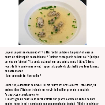
Un jour un paysan d’Assiout offrit à Nasreddin un lièvre. Lui payait-il ainsi un
cours de philosophie nasreddienne ? Quelque escroquerie de haut vol ? Quelque
service de fainéant ? Le conte est muet sur ces points, mais il dit qu’à trois
jours de là le bonhomme revint frapper à la porte du plus fieffé des fous fameux
du vaste monde.
- Me reconnais-tu, Nasreddin ?
- Bien sûr, ô donateur de lièvre ! Lui dit l’autre les bras ouverts. Entre donc, tu
arrives bien. J’étais en train de me servir du bouillon gras de ta bestiole.
Assieds-toi, et partageons-le.
Il lui désigna un coussin, le rural s’affala sur quatre comme un sultan de livre
ancien, huma le bol a demi plein que son compère lui tendait, félicita le cuisinier,