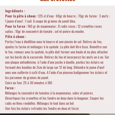
Ingrédients :
Pour la pâte à choux :
125 cl d’eau : 60gr de beurre ; 70gr de farine : 3 œufs ;
1 jaune d’oeuf ; 1 cuil. À soupe de graines de pavot bleu.
Pour la farce :
160 gr de mayonnaise ; 8 radis roses ; 12 crevettes roses
cuites ; 10gr de concentré de tomate ; sel et poivre du moulin.
Pâte à choux :
Portez l’eau à ébullition avec le beurre et une pincée de sel. Retirez du feu,
ajoutez la farine et mélangez à la spatule. La pâte doit être lisse. Remettre sue
le feu, remuez avec la spatule, la pâte doit former une boule et ne plus attacher
sur les bords de la casserole. Retirez du feu et incorporez les œufs un à un. Sur
une plaque antiadhésive, à l’aide d’une poche à douille, pochez les éclairs en
formant des boudins de 2cm de large sur 12 de long. Détendre le jaune d’œuf
avec une cuillerée à café d’eau. A l’aide d’un pinceau badigeonner les éclairs et
les parsemer de graines de pavot.
Cuire au four 25 à 30 minutes à 180.
Farce :
Mélangez le concentré de tomates à la mayonnaise, salez et poivrez.
Décortiquez les crevettes et les fendre en deux dans la longueur. Couper les
radis en fines rondelles. Mélangez le tout dans un bol.
Une fois les éclairs refroidis les fendre en deux et farcir.