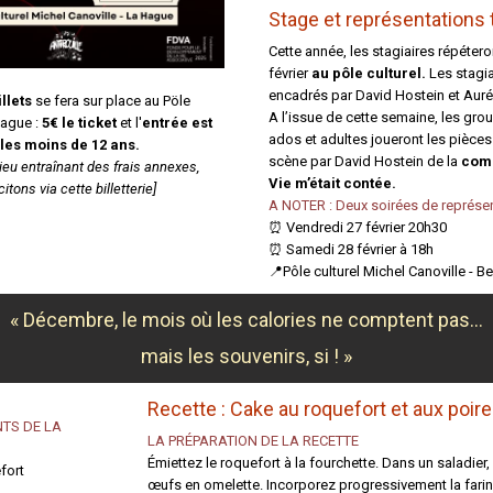
Stage et représentations 
Cette année, les stagiaires répétero
février
au pôle culturel.
Les stagia
encadrés par David Hostein et Aurél
illets
se fera sur place au Pöle
A l’issue de cette semaine, les gro
Hague :
5€ le ticket
et l'
entrée est
ados et adultes joueront les pièce
 les moins de 12 ans.
scène par David Hostein de la
comp
lieu entraînant des frais annexes,
Vie m’était contée.
itons via cette billetterie]
A NOTER : Deux soirées de représe
⏰ Vendredi 27 février 20h30
⏰ Samedi 28 février à 18h
📍Pôle culturel Michel Canoville - 
« Décembre, le mois où les calories ne comptent pas…
mais les souvenirs, si ! »
Recette :
Cake au roquefort et aux poir
NTS DE LA
LA PRÉPARATION DE LA RECETTE
Émiettez le roquefort à la fourchette. Dans un saladier,
fort
œufs en omelette. Incorporez progressivement la farine