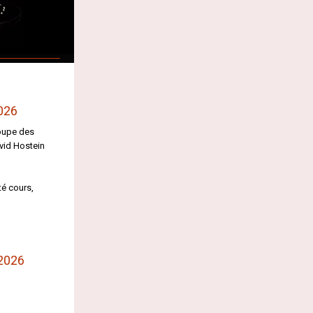
2026
oupe des
vid Hostein
té cours,
 2026