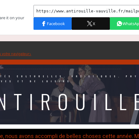
s votre navigateur>
, nous avons accompli de belles choses cette année. M