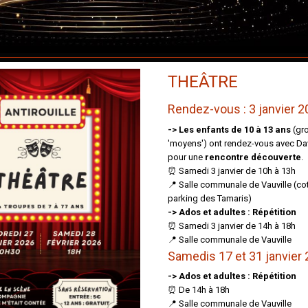
THEÂTRE
Rendez-vous : 3 janvier 
-> Les enfants de 10 à 13 ans
(gr
'moyens') ont rendez-vous avec Da
pour une
rencontre découverte
.
⏰ Samedi 3 janvier de 10h à 13h
📍 Salle communale de Vauville (co
parking des Tamaris)
-> Ados et adultes : Répétition
⏰ Samedi 3 janvier de 14h à 18h
📍 Salle communale de Vauville
Samedis 17 et 31 janvier
-> Ados et adultes : Répétition
⏰ De 14h à 18h
📍 Salle communale de Vauville