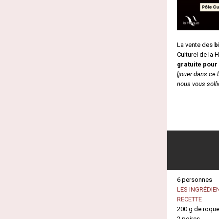
La vente des
b
Culturel de la 
gratuite pour
[jouer dans ce 
nous vous sollic
6 personnes
LES INGRÉDIE
RECETTE
200 g de roque
2 poires