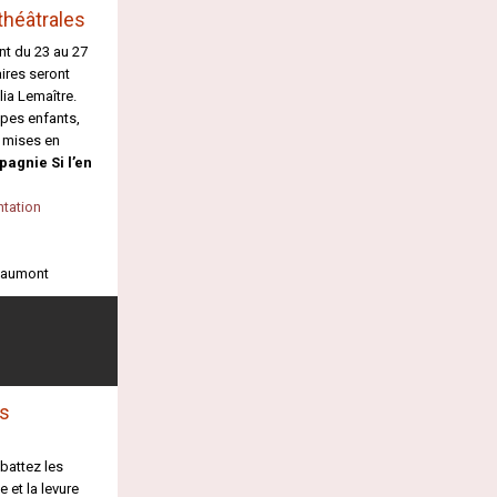
théâtrales
nt du 23 au 27
ires seront
ia Lemaître.
upes enfants,
s mises en
agnie Si l’en
ntation
Beaumont
es
 battez les
 et la levure