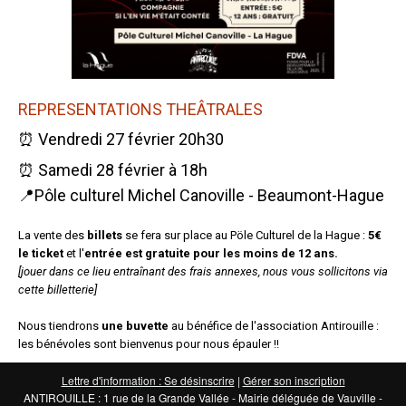
REPRESENTATIONS THEÂTRALES
⏰ Vendredi 27 février 20h30
⏰ Samedi 28 février à 18h
📍Pôle culturel Michel Canoville - Beaumont-Hague
La vente des
billets
se fera sur place au Pöle Culturel de la Hague :
5€
le ticket
et l'
entrée est gratuite pour les moins de 12 ans.
[jouer dans ce lieu entraînant des frais annexes, nous vous sollicitons via
cette billetterie]
Nous tiendrons
une buvette
au bénéfice de l'association Antirouille :
les bénévoles sont bienvenus pour nous épauler !!
Lettre d'information : Se désinscrire
|
Gérer son inscription
ANTIROUILLE : 1 rue de la Grande Vallée - Mairie déléguée de Vauville -