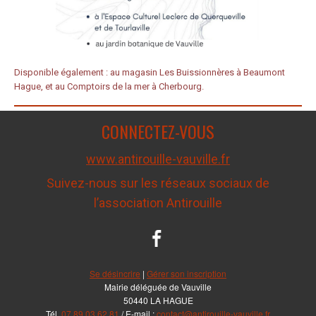
Disponible également :
au magasin Les Buissionnères à Beaumont
Hague, et au Comptoirs de la mer à Cherbourg.
CONNECTEZ-VOUS
www.antirouille-vauville.fr
Suivez-nous sur les réseaux sociaux de
l’association Antirouille
Se désincrire
|
Gérer son inscription
Mairie déléguée de Vauville
50440 LA HAGUE
Tél.
07 89 03 62 81
/ E-mail :
contact@antirouille-vauville.fr