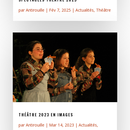
par
Antirouille
|
Fév 7, 2025
|
Actualités
,
Théâtre
THÉÂTRE 2023 EN IMAGES
par
Antirouille
|
Mar 14, 2023
|
Actualités
,