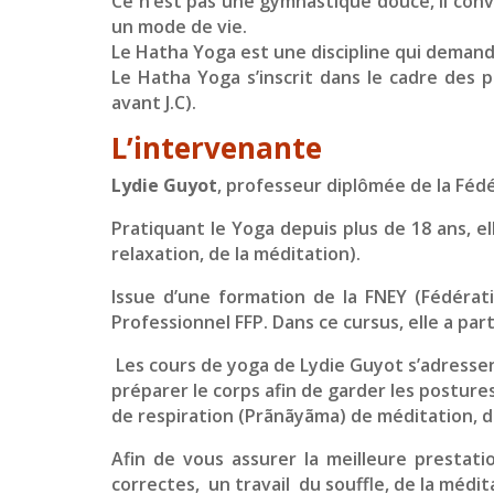
Ce n’est pas une gymnastique douce, il con
un mode de vie.
Le Hatha Yoga est une discipline qui demande
Le Hatha Yoga s’inscrit dans le cadre des 
avant J.C).
L’intervenante
Lydie Guyot
, professeur diplômée de la Féd
Pratiquant le Yoga depuis plus de 18 ans, e
relaxation, de la méditation).
Issue d’une formation de la FNEY (Fédérat
Professionnel FFP. Dans ce cursus, elle a part
Les cours de yoga de Lydie Guyot s’adress
préparer le corps afin de garder les postures
de respiration (Prãnãyãma) de méditation, de
Afin de vous assurer la meilleure prestati
correctes, un travail du souffle, de la médita